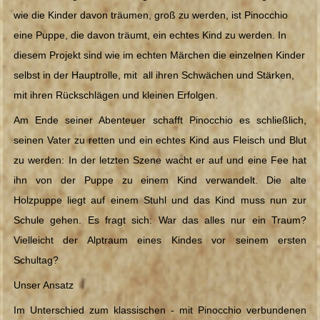
Robinson und Freitag
wie die Kinder davon träumen, groß zu werden, ist Pinocchio
eine Puppe, die davon träumt, ein echtes Kind zu werden. In
MITMACH-THEATER
diesem Projekt sind wie im echten Märchen die einzelnen Kinder
Ausbeutung von Kinderarbeit
selbst in der Hauptrolle, mit all ihren Schwächen und Stärken,
mit ihren Rückschlägen und kleinen Erfolgen.
Der Traum von Pinocchio
Am Ende seiner Abenteuer schafft Pinocchio es schließlich,
Die Brücke und andere Geschichten
seinen Vater zu retten und ein echtes Kind aus Fleisch und Blut
zu werden: In der letzten Szene wacht er auf und eine Fee hat
Mimi & Gaston - Der Körper im Spiel
ihn von der Puppe zu einem Kind verwandelt. Die alte
Holzpuppe liegt auf einem Stuhl und das Kind muss nun zur
Ökologische Aufklärung - Die Diktatur des Mülls
Schule gehen. Es fragt sich: War das alles nur ein Traum?
Vielleicht der Alptraum eines Kindes vor seinem ersten
Theater und Anderssein - Die Trauminsel
Schultag?
TERMINE
Unser Ansatz
BILDER
Im Unterschied zum klassischen - mit Pinocchio verbundenen