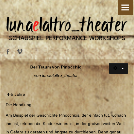
HOME
ÜBER UNS
Silvia Sassetti
Lorenzo Pennacchietti
PRODUKTIONEN
Der Traum von Pinocchio
von lunaelaltro_theater
Lucky und Pozzo
Lucky und Pozzo - on the road
4-6 Jahre
Die Handlung
Mimi & Gaston
Am Beispiel der Geschichte Pinocchios, der einfach tut, wonach
Go Pinocchio go
ihm ist, erleben die Kinder wie es ist, in der großen weiten Welt
in Gefahr zu geraten und Ängste zu durchleben. Denn genau