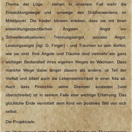
Thema der Lüge - stehen in unserem Fall mehr die
KONTAKT
Entwicklungswege und -umwege des Größerwerdens im
Mittelpunkt. Die Kinder können erleben, dass sie mit ihren
entwicklungsspezifischen Ängsten - Angst vor
Schwellensituationen, Trennungsangst, sozialer Angst,
Leistungsangst (vgl. G. Finger) - und Träumen so sein dürfen,
wie sie sind. Ihre Ängste und Träume sind vielmehr ein ganz
wichtiger Bestandteil ihres eigenen Weges im Wachsen. Dass
manche Wege dabei länger dauern als andere, ist Teil der
Vielfalt und bildet auch die Lebenswirklichkeit in einer Kita ab.
Auch dass Pinocchio seine Grenzen austestet (und
überschreitet) ist in seinem Falle eine wichtige Erfahrung. Das
glückliche Ende vermittelt dem Kind ein positives Bild von sich
selbst.
Die Projektziele
Im Vordergrund steht der Spaß der Kinder am Theaterspielen