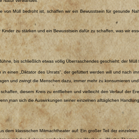
e Natur verwandelt.
e von Müll bedroht ist, schaffen wir ein Bewusstsein für gesunde Na
er Kinder zu stärken und ein Bewusstsein dafür zu schaffen, was wir es
Bühne, bis schließlich etwas völlig Überraschendes geschieht: der Müll
 in einen „Diktator des Unrats“, der gefüttert werden will und nach i
 Sagen und zwingt die Menschen dazu, immer mehr zu konsumieren und
chaffen, diesem Kreis zu entfliehen und vielleicht den Verlauf der Er
enn man sich die Auswirkungen seiner einzelnen alltäglichen Handlun
us dem klassischen Mitmachtheater auf: Ein großer Teil der einzelnen