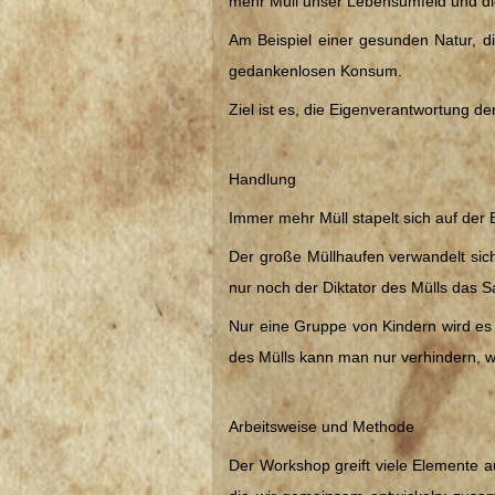
mehr Müll unser Lebensumfeld und di
Am Beispiel einer gesunden Natur, di
gedankenlosen Konsum.
Ziel ist es, die Eigenverantwortung d
Handlung
Immer mehr Müll stapelt sich auf der 
Der große Müllhaufen verwandelt sich
nur noch der Diktator des Mülls das
Nur eine Gruppe von Kindern wird es s
des Mülls kann man nur verhindern, w
Arbeitsweise und Methode
Der Workshop greift viele Elemente a